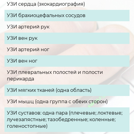
УЗИ сердца (эхокардиография)
УЗИ брахиоцефальных сосудов
УЗИ артерий рук
УЗИ вен рук
УЗИ артерий ног
УЗИ вен ног
УЗИ плевральных полостей и полости
перикарда
УЗИ мягких тканей (одна область)
УЗИ мышц (одна группа с обеих сторон)
УЗИ суставов: одна пара (плечевые; локтевые;
лучезапястные; тазобедренные; коленные;
голеностопные)